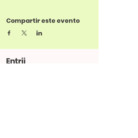
Compartir este evento
Entrii
52-1-33-12345678
info@sitio.com
Av. Cobá 202, Cancún, Q.R., México