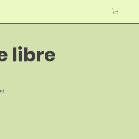
e libre
ad.