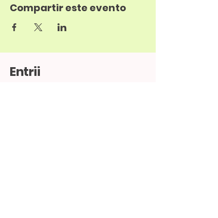
Compartir este evento
Entrii
52-1-33-12345678
info@sitio.com
Av. Cobá 202, Cancún, Q.R., México
Política de Privacidad
Declaración de Accesibilidad